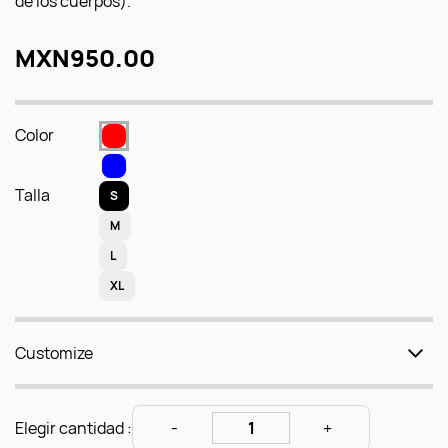
de los cuerpos).
MXN950.00
Color
Talla
S
M
L
XL
Customize
Elegir cantidad :