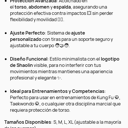
Protección Avanzada
: Acolchado en
el
torso
,
abdomen
y
espalda
, asegurando una
protección efectiva contra impactos 💥 sin perder
flexibilidad y movilidad 🤸‍♂️.
Ajuste Perfecto
: Sistema de
ajuste
personalizado
con tiras para un soporte seguro y
ajustable a tu cuerpo 🧑‍🤝‍🧑.
Diseño Funcional
: Estilo minimalista con el
logotipo
de Shaolin
visible, para no interferir con tus
movimientos mientras mantienes una apariencia
profesional y elegante ✨.
Ideal para Entrenamientos y Competencias
:
Perfecto para usar en entrenamientos de Kung Fu 🥋,
Taekwondo 🥋, o cualquier otra disciplina marcial que
requiera protección de torso.
Tamaños Disponibles
: S, M, L, XL (ajustable a la mayoría